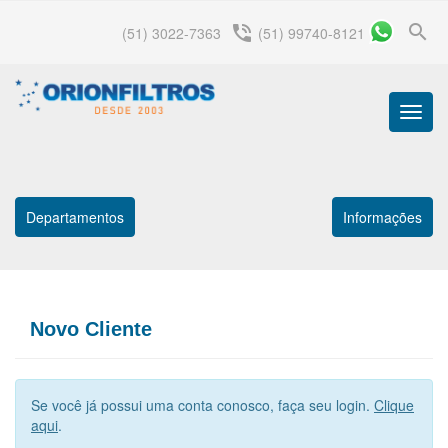
search
phone_in_talk
(51) 3022-7363
(51) 99740-8121
Menu
Princip
Departamentos
Informações
Novo Cliente
Se você já possui uma conta conosco, faça seu login.
Clique
aqui
.