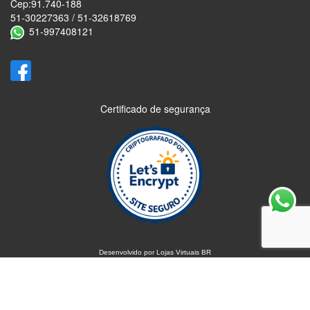
Cep:91.740-188
51-30227363 / 51-32618769
51-997408121
Certificado de segurança
Desenvolvido por
Lojas Virtuais
BR
keyboard_arrow_up