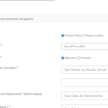
reenchimento obrigatório
o
Pessoa Física
Pessoa Jurídica
F
*
o
Masculino
Feminino
e Completo
*
a de Nascimento
*
(dd/mm/aaaa)
efone 1
*