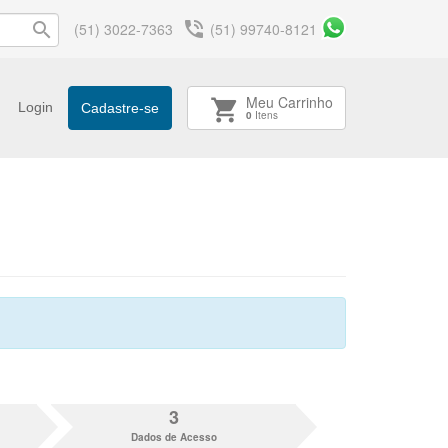
phone_in_talk
search
(51) 3022-7363
(51) 99740-8121
Meu Carrinho
shopping_cart
Login
Cadastre-se
0
Itens
3
Dados de Acesso