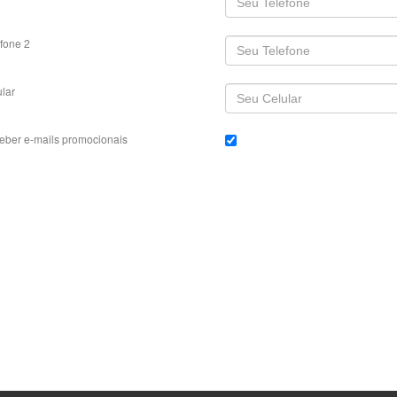
fone 2
lar
eber e-mails promocionais