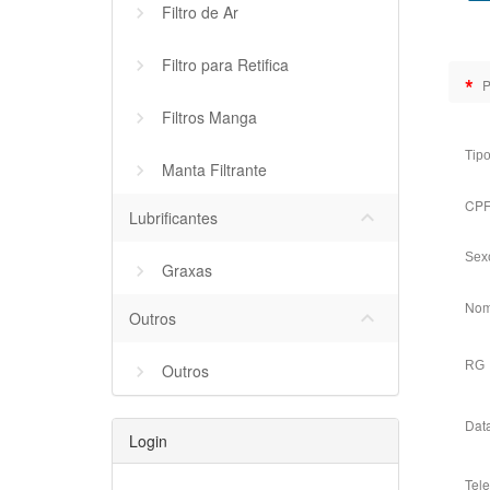
Filtro de Ar
Filtro para Retifica
*
P
Filtros Manga
Tip
Manta Filtrante
CP
keyboard_arrow_down
Lubrificantes
Sex
Graxas
Nom
keyboard_arrow_down
Outros
RG
Outros
Dat
Login
Tel