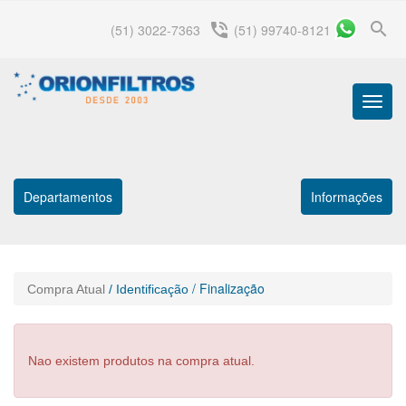
search
phone_in_talk
(51) 3022-7363
(51) 99740-8121
Menu
Princip
Departamentos
Informações
/ Finalização
Compra Atual
/ Identificação
Nao existem produtos na compra atual.